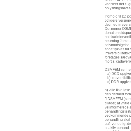
DSMFEM ser to 
vedrører det til
oplysningsnivea
I forhold til (1)
tidligere versio
det med irrevers
Det mener DSMFEM
donationstidspun
halskarinterven
neurolog James L
selvmodsigelse.
at det lykkes fo
irreversibilitet
foretages sædvanl
mortis, cadavero
DSMFEM ser her 
a) DCD opgive
b) Irreversibili
c) DDR opgive
b) ville ikke lø
den dermed forbu
 DSMFEM (som og
tillader, at vita
velinformerede ø
behandlingstest
vedkommende på 
behandling skal 
uaf- vendeligt dø
al aktiv behand- 