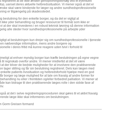
å registreret at de ikke ønsker genoplivningsforsøg ved et eventuelt
stop, uanset deres aktuelle helbredssituation. Vi mener også at det er
e ønske skal være bindende for læger og andre sundhedsprofessionelle
ning er tilgængelig på skadesstedet.
ig beslutning for den enkelte borger, og da det er vigtigt at
kke yder behandling og bruger ressourcer til formål som ikke er
i at der skal investeres i en robust teknisk løsning så denne information
elig alle steder hvor sundhedsprofessionelle på arbejde yder
rigtigt at beslutningen kun drejer sig om sundhedsprofessionelle i tjeneste
den nødvendige information, mens andre borgere og
nelle i deres fritid må kunne reagere uden tvivl i forhold til
rimeligt at enhver myndig borger kan træffe beslutningen på egne vegne
å til regnskab overfor andre. Vi mener imidlertid at det vil være
at der bliver de bedste muligheder for at involvere den praktiserende
n tager stilling og får sin beslutning registreret. Dels kan lægen med
 enkelte patients livssituation og helbredsforhold hjælpe med en god
får borger og læge mulighed for at tale om fravalg af andre former for
ehandling nu eller i fremtiden og/eller forbedret palliation. Vi mener at
̊de kan bidrage til den praktiserende læges rolle i den sidste fase af
iv.
gså at det i selve registreringsproceduren skal gøres til et aktivt fravalg
erende læge ikke skal informeres om beslutningen.
en Gorm Greisen formand
__________________________________________________________