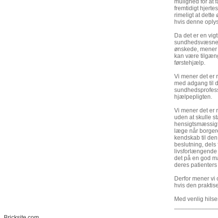
mulighed for at f
fremtidigt hjerte
rimeligt at dett
hvis denne oplys
Da det er en vigt
sundhedsvæsnet i
ønskede, mener v
kan være tilgæng
førstehjælp.
Vi mener det er 
med adgang til 
sundhedsprofessio
hjælpepligten.
Vi mener det er 
uden at skulle st
hensigtsmæssigt 
læge når borgere
kendskab til den
beslutning, dels 
livsforlængende b
det på en god ma
deres patienters l
Derfor mener vi o
hvis den praktis
Med venlig hils
____________
Bricksite.com