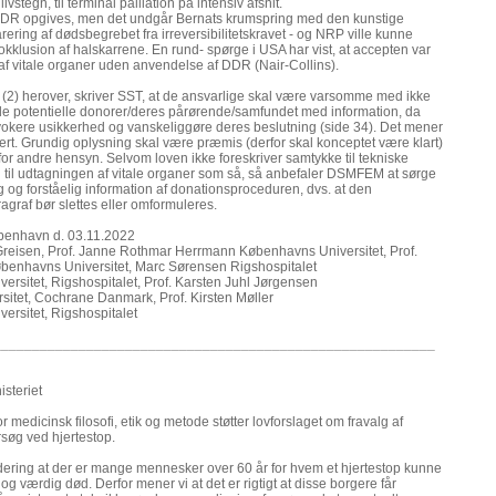
f livstegn, til terminal palliation på intensiv afsnit.
 DDR opgives, men det undgår Bernats krumspring med den kunstige
ering af dødsbegrebet fra irreversibilitetskravet - og NRP ville kunne
klusion af halskarrene. En rund- spørge i USA har vist, at accepten var
 af vitale organer uden anvendelse af DDR (Nair-Collins).
nkt (2) herover, skriver SST, at de ansvarlige skal være varsomme med ikke
e potentielle donorer/deres pårørende/samfundet med information, da
vokere usikkerhed og vanskeliggøre deres beslutning (side 34). Det mener
t. Grundig oplysning skal være præmis (derfor skal konceptet være klart)
 for andre hensyn. Selvom loven ikke foreskriver samtykke til tekniske
 til udtagningen af vitale organer som så, så anbefaler DSMFEM at sørge
ig og forståelig information af donationsproceduren, dvs. at den
graf bør slettes eller omformuleres.
enhavn d. 03.11.2022
Greisen, Prof. Janne Rothmar Herrmann Københavns Universitet, Prof.
øbenhavns Universitet, Marc Sørensen Rigshospitalet
rsitet, Rigshospitalet, Prof. Karsten Juhl Jørgensen
itet, Cochrane Danmark, Prof. Kirsten Møller
ersitet, Rigshospitalet
_________________________________________________________
steriet
 medicinsk filosofi, etik og metode støtter lovforslaget om fravalg af
søg ved hjertestop.
dering at der er mange mennesker over 60 år for hvem et hjertestop kunne
og værdig død. Derfor mener vi at det er rigtigt at disse borgere får