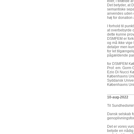
eller, i tilfælde a
Det betyder, at
semantiske separ
anvendes uden ok
høj for donation
I forhold til pu
at overbebyrde d
dette kunne pro
DSMFEM er forker
og må ikke vige
detaljer men kun
for let tilgængel
pågældende para
for DSMFEM Køb
Prof. em. Gorm 
Ezio Di Nucci K
Københavns Unive
Syddansk Univers
Københavns Univ
____________
10-aug-2022
Til Sundhedsmini
Dansk selskab for
genoplivningsfor
Det er vores vur
betyde en nådig 