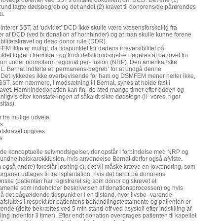
hovedproblemer ved SST's omtalte dokument om DCD. Det ene (1)
 grund lagte dødsbegreb og det andet (2) kravet til donorens/de pårørendes
u.
 pointerer SST, at ’udvidet’ DCD ikke skulle være væsensforskellig fra
ner af DCD (ved fx donation af hornhinder) og at man skulle kunne forene
ibilitetskravet og dead donor rule (DDR).
 ikke er muligt, da tidspunktet for dødens irreversibilitet på
ktet ligger i fremtiden og fordi dets forudsigelse negeres af behovet for
tion under normoterm regional per- fusion (NRP). Den amerikanske
. Bernat indførte et ’permanens-begreb’ for at undgå denne
 Det lykkedes ikke overbevisende for ham og DSMFEM mener heller ikke,
r SST, som nærmere, i modsætning til Bernat, synes at holde fast i
skravet. Hornhindedonation kan fin- de sted mange timer efter døden og
igvis efter konstateringen af såkaldt sikre dødstegn (li- vores, rigor
sitas).
tre mulige udveje:
s
tetskravet opgives
s
se de konceptuelle selvmodsigelser, der opstår i forbindelse med NRP og
ndne halskarokklusion, hvis anvendelse Bernat derfor også afviste.
så andre) foreslår løsning c): det vil måske kræve en lovændring, som
le organer udtages til transplantation, hvis det beror på donorens
nske (patienten har registreret sig som donor og skrevet et
amente som indeholder beskrivelsen af donationsprocessen) og hvis
det pågældende tidspunkt er i en tilstand, hvor livsbe- varende
afsluttes i respekt for patientens behandlingstestamente og patienten er
ende (dette bekræftes ved 5 min stand-off ved asystoli efter indstilling af
ling indenfor 3 timer). Efter endt donation overdrages patienten til kapellet