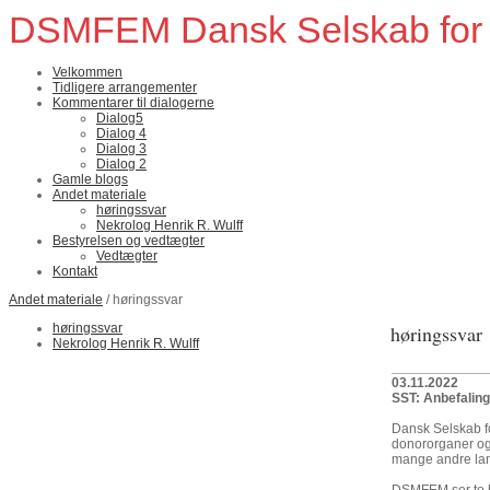
DSMFEM Dansk Selskab for Me
Velkommen
Tidligere arrangementer
Kommentarer til dialogerne
Dialog5
Dialog 4
Dialog 3
Dialog 2
Gamle blogs
Andet materiale
høringssvar
Nekrolog Henrik R. Wulff
Bestyrelsen og vedtægter
Vedtægter
Kontakt
Andet materiale
/ høringssvar
høringssvar
høringssvar
Nekrolog Henrik R. Wulff
____________
03.11.2022
SST: Anbefalinge
Dansk Selskab f
donororganer og 
mange andre land